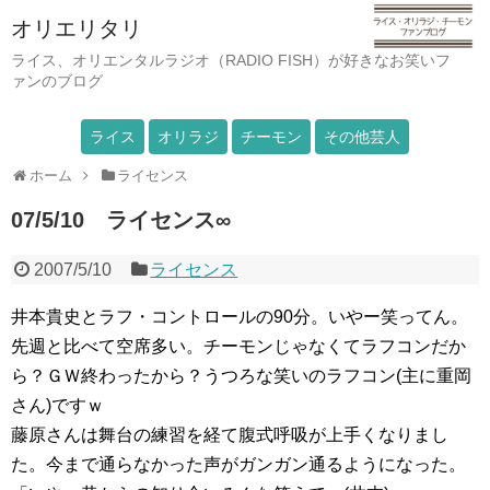
オリエリタリ
ライス、オリエンタルラジオ（RADIO FISH）が好きなお笑いフ
ァンのブログ
ライス
オリラジ
チーモン
その他芸人
ホーム
ライセンス
07/5/10 ライセンス∞
2007/5/10
ライセンス
井本貴史とラフ・コントロールの90分。いやー笑ってん。
先週と比べて空席多い。チーモンじゃなくてラフコンだか
ら？ＧＷ終わったから？うつろな笑いのラフコン(主に重岡
さん)ですｗ
藤原さんは舞台の練習を経て腹式呼吸が上手くなりまし
た。今まで通らなかった声がガンガン通るようになった。