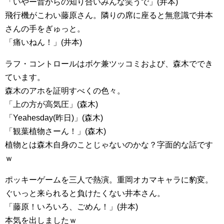
「いやー昔からの知り合いみんな笑うで」(井本)
飛行機がこわい藤原さん。隣りの席に座ると無意識で井本
さんの手をぎゅっと。
「痛いねん！」(井本)
ラフ・コントロールはボケ兼ツッコミおよび、森木ででき
ています。
森木のアホを証明すべくの色々。
「上の方が高気圧」(森木)
「Yeahesday(昨日)」(森木)
「観葉植物さーん！」(森木)
植物とは森木自身のことじゃないのかな？字面的な話です
ｗ
ポッキーゲームを三人で熱演。重岡オカマキャラに豹変。
ぐいっと来られると負けたくない井本さん。
「藤原！いろいろ、ごめん！」(井本)
本気を出しましたｗ