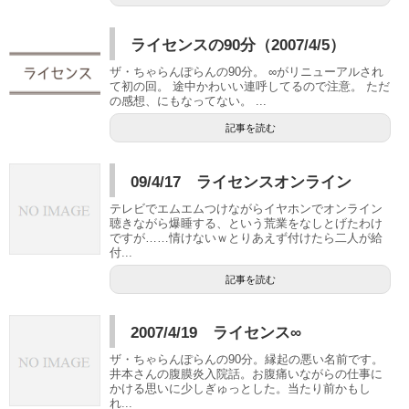
ライセンスの90分（2007/4/5）
ザ・ちゃらんぽらんの90分。 ∞がリニューアルされ
て初の回。 途中かわいい連呼してるので注意。 ただ
の感想、にもなってない。 ...
記事を読む
09/4/17 ライセンスオンライン
テレビでエムエムつけながらイヤホンでオンライン
聴きながら爆睡する、という荒業をなしとげたわけ
ですが……情けないｗとりあえず付けたら二人が給
付...
記事を読む
2007/4/19 ライセンス∞
ザ・ちゃらんぽらんの90分。縁起の悪い名前です。
井本さんの腹膜炎入院話。お腹痛いながらの仕事に
かける思いに少しぎゅっとした。当たり前かもし
れ...