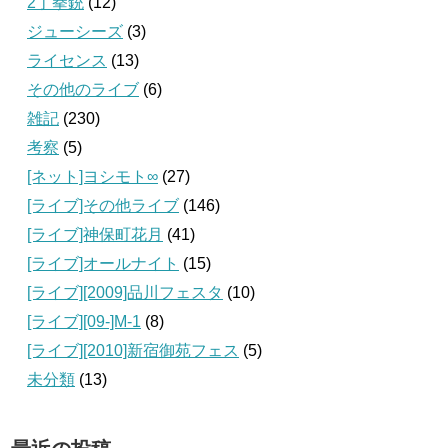
2丁拳銃
(12)
ジューシーズ
(3)
ライセンス
(13)
その他のライブ
(6)
雑記
(230)
考察
(5)
[ネット]ヨシモト∞
(27)
[ライブ]その他ライブ
(146)
[ライブ]神保町花月
(41)
[ライブ]オールナイト
(15)
[ライブ][2009]品川フェスタ
(10)
[ライブ][09‐]M-1
(8)
[ライブ][2010]新宿御苑フェス
(5)
未分類
(13)