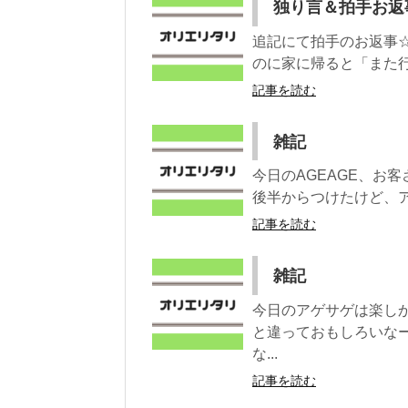
独り言＆拍手お返
追記にて拍手のお返事☆
のに家に帰ると「また行
記事を読む
雑記
今日のAGEAGE、お
後半からつけたけど、ア
記事を読む
雑記
今日のアゲサゲは楽し
と違っておもしろいな
な...
記事を読む