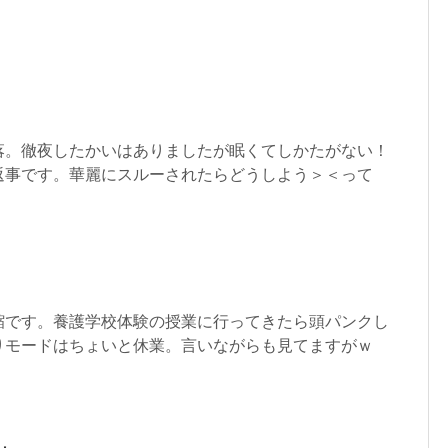
落。徹夜したかいはありましたが眠くてしかたがない！
返事です。華麗にスルーされたらどうしよう＞＜って
縮です。養護学校体験の授業に行ってきたら頭パンクし
りモードはちょいと休業。言いながらも見てますがｗ