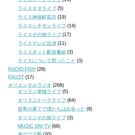
ライスネタライブ
(5)
ライス神保町花月
(19)
ライスシチサンライブ
(14)
ライスその他ライブ
(17)
ライステレビ出演
(11)
ライスネット配信番組
(3)
ライスについて思ったこと
(3)
RADIO FISH
(28)
FAUST
(17)
オリエンタルラジオ
(268)
オリラジ単独ライブ
(5)
オリラジトークライブ
(64)
世界の果てで僕たちは出会った
(9)
オリラジその他ライブ
(3)
MUSIC ON! TV
(68)
鬼のワラ塾
(20)