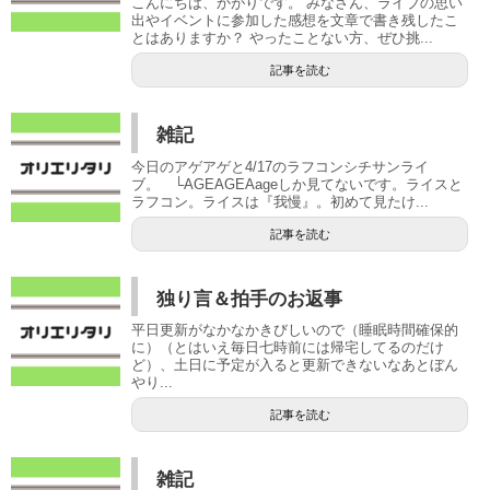
こんにちは、かがりです。 みなさん、ライブの思い
出やイベントに参加した感想を文章で書き残したこ
とはありますか？ やったことない方、ぜひ挑...
記事を読む
雑記
今日のアゲアゲと4/17のラフコンシチサンライ
ブ。 └AGEAGEAageしか見てないです。ライスと
ラフコン。ライスは『我慢』。初めて見たけ...
記事を読む
独り言＆拍手のお返事
平日更新がなかなかきびしいので（睡眠時間確保的
に）（とはいえ毎日七時前には帰宅してるのだけ
ど）、土日に予定が入ると更新できないなあとぼん
やり...
記事を読む
雑記