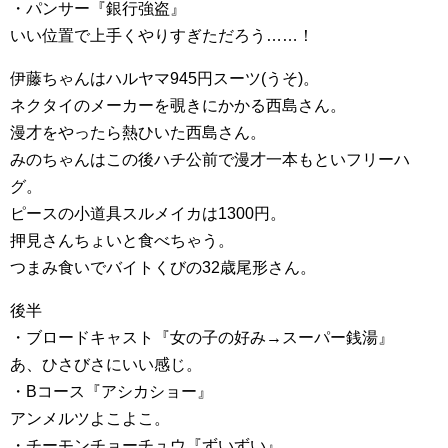
・パンサー『銀行強盗』
いい位置で上手くやりすぎただろう……！
伊藤ちゃんはハルヤマ945円スーツ(うそ)。
ネクタイのメーカーを覗きにかかる西島さん。
漫才をやったら熱ひいた西島さん。
みのちゃんはこの後ハチ公前で漫才一本もといフリーハ
グ。
ピースの小道具スルメイカは1300円。
押見さんちょいと食べちゃう。
つまみ食いでバイトくびの32歳尾形さん。
後半
・ブロードキャスト『女の子の好み→スーパー銭湯』
あ、ひさびさにいい感じ。
・Bコース『アシカショー』
アンメルツよこよこ。
・チーモンチョーチュウ『ずいずい』