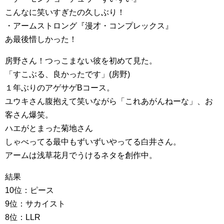
こんなに笑いすぎたの久しぶり！
・アームストロング『漫才・コンプレックス』
あ最後惜しかった！
房野さん！つっこまない彼を初めて見た。
「すこぶる、良かったです」(房野)
１年ぶりのアゲサゲBコース。
ユウキさん腹抱えて笑いながら「これあがんねーな」、お
客さん爆笑。
ハエがとまった菊地さん
しゃべってる最中もずいずいやってる白井さん。
アームは浅草花月でうけるネタを創作中。
結果
10位：ピース
9位：サカイスト
8位：LLR