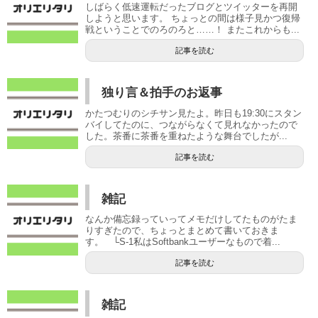
しばらく低速運転だったブログとツイッターを再開
しようと思います。 ちょっとの間は様子見かつ復帰
戦ということでのろのろと……！ またこれからも...
記事を読む
独り言＆拍手のお返事
かたつむりのシチサン見たよ。昨日も19:30にスタン
バイしてたのに、つながらなくて見れなかったので
した。茶番に茶番を重ねたような舞台でしたが...
記事を読む
雑記
なんか備忘録っていってメモだけしてたものがたま
りすぎたので、ちょっとまとめて書いておきま
す。 └S-1私はSoftbankユーザーなもので着...
記事を読む
雑記