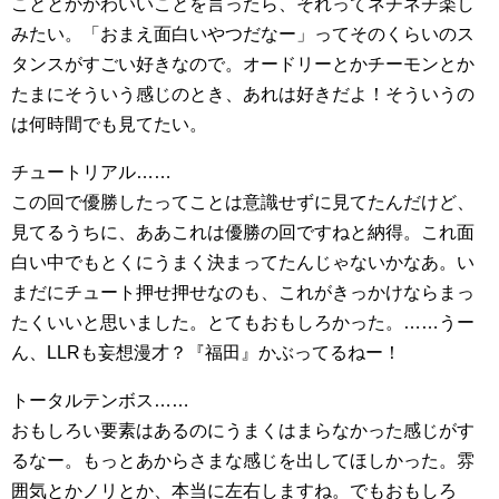
こととかかわいいことを言ったら、それってネチネチ楽し
みたい。「おまえ面白いやつだなー」ってそのくらいのス
タンスがすごい好きなので。オードリーとかチーモンとか
たまにそういう感じのとき、あれは好きだよ！そういうの
は何時間でも見てたい。
チュートリアル……
この回で優勝したってことは意識せずに見てたんだけど、
見てるうちに、ああこれは優勝の回ですねと納得。これ面
白い中でもとくにうまく決まってたんじゃないかなあ。い
まだにチュート押せ押せなのも、これがきっかけならまっ
たくいいと思いました。とてもおもしろかった。……うー
ん、LLRも妄想漫才？『福田』かぶってるねー！
トータルテンボス……
おもしろい要素はあるのにうまくはまらなかった感じがす
るなー。もっとあからさまな感じを出してほしかった。雰
囲気とかノリとか、本当に左右しますね。でもおもしろ