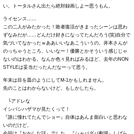
い。トータルさん出たら絶対録画しよー思うもん。
ライセンス……
この二人がみたかった！敗者復活がきまったシーンは思わ
ずなみだが……どんだけ好きになってたんだろう(笑)自分で
気づいてなかったｗああいいなあこういうの。井本さんが
のっちゃうところ、いいなー！優勝とかそういう感じじゃ
ないのはわかる。なんか色々見ればみるほど、去年のNON
STYLEは妥当だったんだなーって思う。
年末は目を皿のようにしてM-1かもしれません。
先のことはわからないけど。もしかしたら。
└アドレな
イシバシハザマが見たくって！
『誰に憧れてたんでショー』自体はあんま面白いと思わな
いのだけど。
今回は『おかしな話』でした。『シャバダバ劇場』しばら