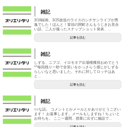
雑記
3/18録画、3/25放送のライスのシチサンライブが秀
逸でした！ほんと！冒頭の関町さんもうじきお見合
い話、二人が撮ったスナップショット発表、...
記事を読む
雑記
しずる、ニブゴ、イロモネア出場権獲得おめでとう
^^毎回残り一秒で全笑いをかっさらう感じがしずる
らしいなと思いました。それに対してロッチはあ
と...
記事を読む
雑記
○○な話。 コメントとかメールとかありがとうござい
ます！ お返事します。メールもしますね！ちょいと
お待ちを。 ここ一週間、授業に出ずに施設で...
記事を読む