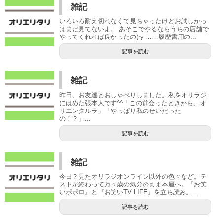
雑記
いろいろ耐え切れなくて見ちゃったけどお試しかっ
はまだ見てないよ。 あそこでやるならうちの店舗で
やってくれれば良かったの(ry ……履歴書用の...
記事を読む
雑記
昨日、お友達とおしゃべりしました。私をオリラジ
にはめた張本人です^^「この前会ったときから、オ
リエンタルラ」「やっぱり私のせいだった
の！？」...
記事を読む
雑記
今日？見たオリラジオンライン以外の色々など。テ
ストが終わって万々歳の気分のまま本屋へ。『お笑
いポポロ』と『お笑いTV LIFE』を立ち読み。...
記事を読む